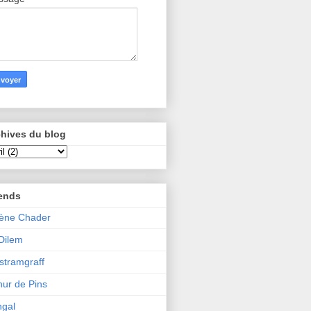
hives du blog
iends
ène Chader
 Dilem
tramgraff
hur de Pins
gal