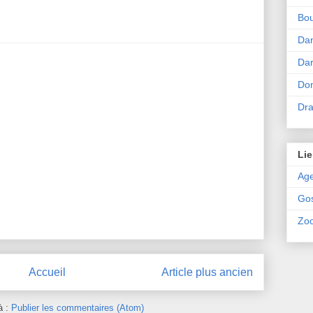
Bou
Da
Dar
Don
Dr
Lie
Ag
Go
Zoo
Accueil
Article plus ancien
à :
Publier les commentaires (Atom)