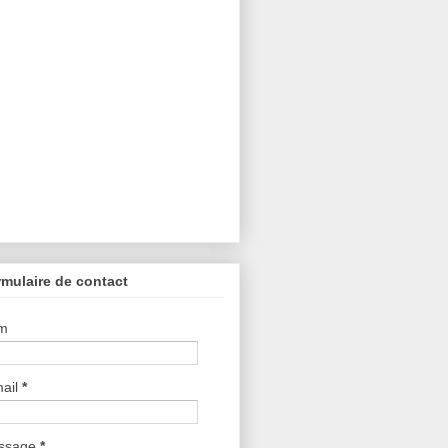
mulaire de contact
m
ail
*
ssage
*