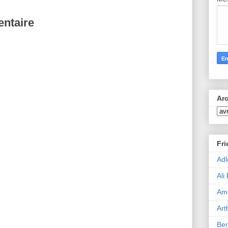
ntaire
Arc
Fr
Adl
Ali
Ams
Art
Ben