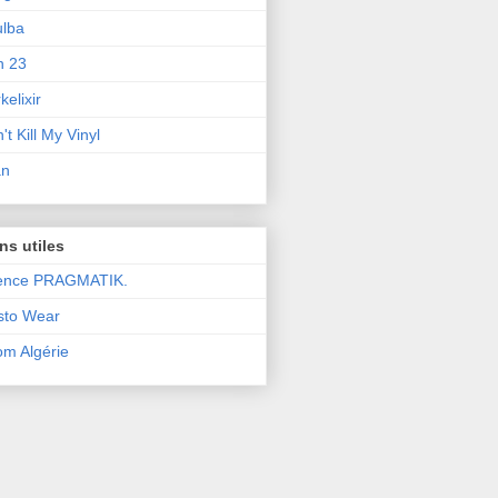
lba
n 23
kelixir
't Kill My Vinyl
an
ns utiles
ence PRAGMATIK.
sto Wear
m Algérie