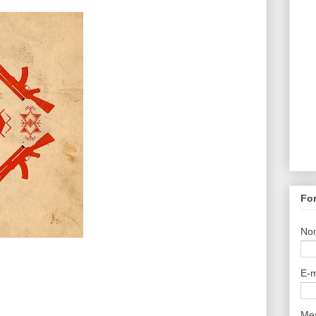
For
No
E-m
Me