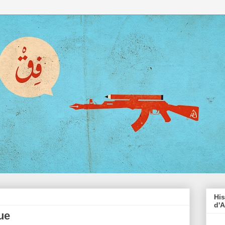
His
d'A
que