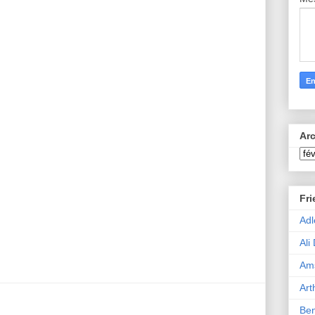
Arc
Fr
Adl
Ali
Ams
Art
Ben