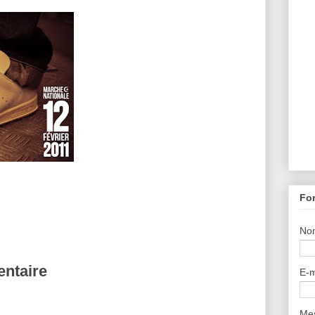
For
No
ntaire
E-m
Me