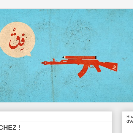
His
d'A
RCHEZ !