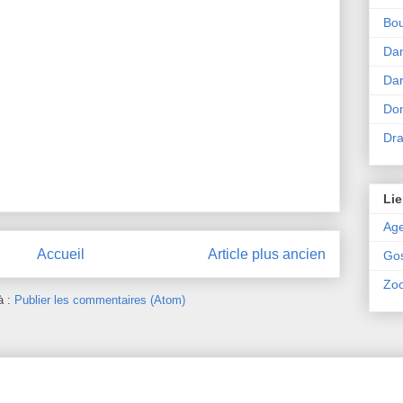
Bou
Da
Dar
Don
Dr
Lie
Ag
Accueil
Article plus ancien
Go
Zoo
à :
Publier les commentaires (Atom)