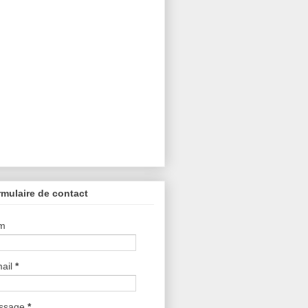
mulaire de contact
m
ail
*
ssage
*