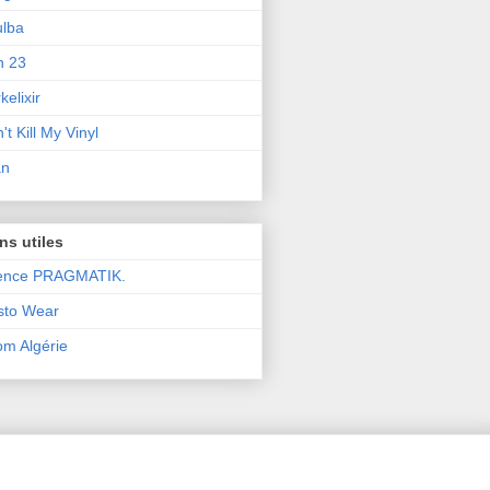
lba
n 23
kelixir
't Kill My Vinyl
an
ns utiles
ence PRAGMATIK.
sto Wear
m Algérie