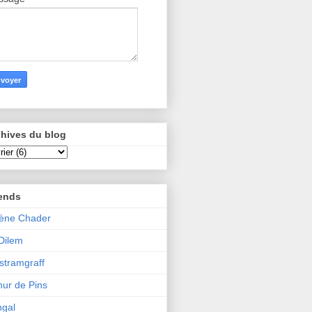
hives du blog
iends
ène Chader
 Dilem
tramgraff
hur de Pins
gal