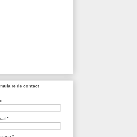
mulaire de contact
m
ail
*
ssage
*