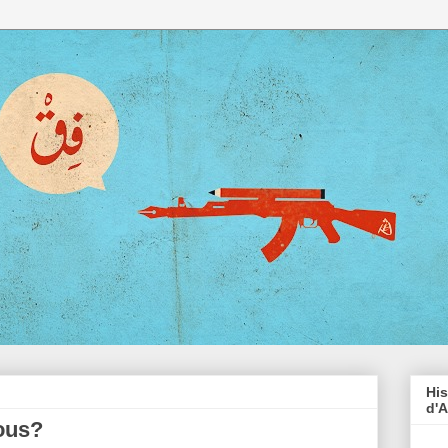
His
d'A
ous?