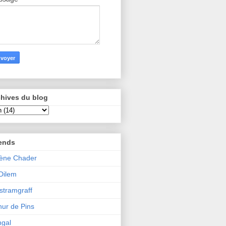
hives du blog
iends
ène Chader
 Dilem
tramgraff
hur de Pins
gal