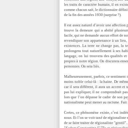
les traits de caractère humain, il en exis
comme chacun sait, le dictionnaire défin
de la fin des années 1930 (surprise ?).
Il est assez naturel d’avoir une affection 
trouve la demeure qui a abrité plusieurs
facile, qui ne demande aucun effort de not
revendiquer son appartenance à un lieu, à
existences. La terre ne change pas, la te
prolongera tout naturellement à ses hab
langage, on lui trouvera des qualités et
propres à notre région. On discutera ens
personnes. On sera liés.
Malheureusement, parfois, ce sentiment d
moins noble celui-là : la haine. De même q
car il sera différent, il aura un accent e
pas lui expliquer, il ne comprendrait pas
lors que l’on dépasse le cadre de son pa
nationalisme peut mener au racisme. Fait 
Certes, ce phénomène existe, c’est indén
nous. Et l’on se voit taxé de régionaliste 
de se faire traiter de régionaliste "gentil"..
"J’adore Constantine !" "Tu es régionalist