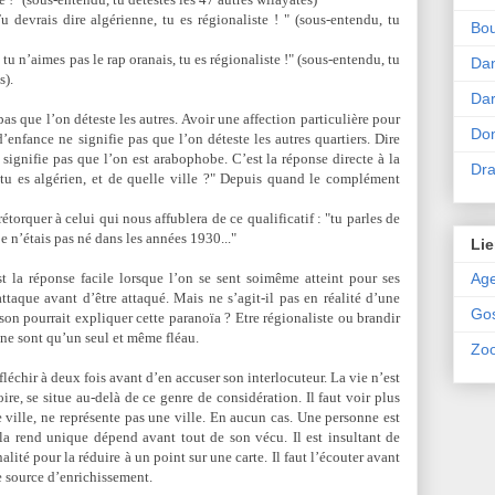
u devrais dire algérienne, tu es régionaliste ! " (sous-entendu, tu
Bou
 tu n’aimes pas le rap oranais, tu es régionaliste !" (sous-entendu, tu
Da
s).
Dar
s que l’on déteste les autres. Avoir une affection particulière pour
Don
’enfance ne signifie pas que l’on déteste les autres quartiers. Dire
 signifie pas que l’on est arabophobe. C’est la réponse directe à la
Dr
 tu es algérien, et de quelle ville ?" Depuis quand le complément
orquer à celui qui nous affublera de ce qualificatif : "tu parles de
je n’étais pas né dans les années 1930..."
Lie
Ag
t la réponse facile lorsque l’on se sent soimême atteint pour ses
ttaque avant d’être attaqué. Mais ne s’agit-il pas en réalité d’une
Go
son pourrait expliquer cette paranoïa ? Etre régionaliste ou brandir
ne sont qu’un seul et même fléau.
Zoo
éfléchir à deux fois avant d’en accuser son interlocuteur. La vie n’est
oire, se situe au-delà de ce genre de considération. Il faut voir plus
 ville, ne représente pas une ville. En aucun cas. Une personne est
la rend unique dépend avant tout de son vécu. Il est insultant de
alité pour la réduire à un point sur une carte. Il faut l’écouter avant
e source d’enrichissement.